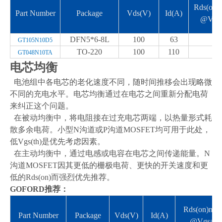
Rds(on)
Part Number
Package
Vds(V)
Id(A)
@Vgs
DFN5*6-8L
100
63
8.
GT105N10D5
TO-220
100
110
4.
GT048N10TA
电芯均
衡
电池组中各电芯的老化速度不同，随时间推移会出现略微
不同的充电水平。电芯均衡通过在电芯之间重新分配电荷
来纠正这个问题
。
在被动均衡中，将电阻接在过充电芯两端，以热量形式耗
散多余电荷。小型
N
沟道或
P
沟道
MOSFET
均可用于此处，
低
Vgs(th)
是优先考虑因素
。
在主动均衡中，通过电感或电容在电芯之间传递能量。
N
沟道
MOSFET
因其更低的栅极电荷、更快的开关速度和更
低的
Rds(on)
而强烈优先推荐
。
GOFORD
推荐：
Rds(on)mΩ(
Part Number
Package
Vds(V)
Id(A)
@Vgs=1