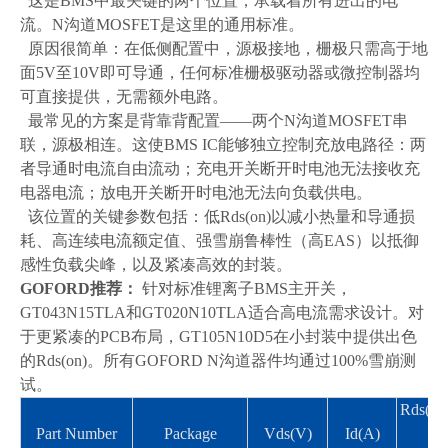
这是
BMS
中
最
关键的两个位置，承载着所有进出的电
流。
N
沟道
MOSFET
是这里的通用标准
。
原因很简单：在低侧配置中，源极接地，栅极只需高于地
面
5V
至
10V
即可导通，任何标准栅极驱动器或微控制器均
可直接提供，无需额外电路
。
最
常见的方案是背靠背配置
——
两个
N
沟道
MOSFET
串
联，源极相连。这使
BMS IC
能够独立控制充放电路径：两
者导通时电流自由流动；充电开关断开时电池无法接收充
电器电流；放电开关断开时电池无法向负载供电
。
该位置的关键参数包括：低
Rds(on)
以减小热量和导通损
耗、高连续电流额定值、强雪崩鲁棒性（高
EAS
）以抵御
感性负载尖峰，以及紧凑
高效
的封装
。
GOFORD
推荐：
针对标准锂离子
BMS
主开关，
GT043N15TLA
和
GT020N10TLA
适合高电流需求设计。对
于更紧凑的
PCB
布局，
GT105N10D5
在小封装中提供出色
的
Rds(on)
。所有
GOFORD N
沟道器件均通过
100%
雪崩测
试
。
Rds(on
Part Number
Package
Vds(V)
Id(A)
p