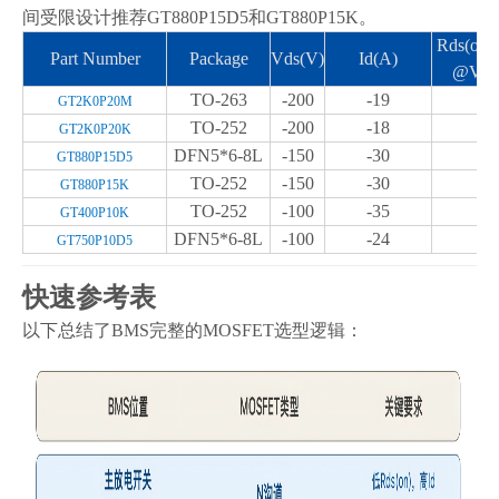
间受限设计推荐
GT880P15D5
和
GT880P15K
。
Rds(on)
Part Number
Package
Vds(V)
Id(A)
@Vgs
TO-263
-200
-19
1
GT2K0P20M
TO-252
-200
-18
1
GT2K0P20K
DFN5*6-8L
-150
-30
8
GT880P15D5
TO-252
-150
-30
8
GT880P15K
TO-252
-100
-35
2
GT400P10K
DFN5*6-8L
-100
-24
5
GT750P10D5
快速参考
表
以下总结了
BMS
完整的
MOSFET
选型逻辑：