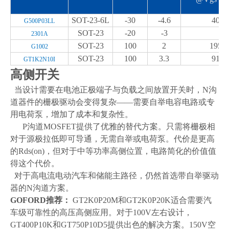
SOT-23-6L
-30
-4.6
40
G500P03LL
SOT-23
-20
-3
2301A
SOT-23
100
2
195
G1002
SOT-23
100
3.3
91
GT1K2N10I
高侧开
关
当设计需要在电池正极端子与负载之间放置开关时，
N
沟
道器件的栅极驱动会变得复杂
——
需要自举电容电路或专
用电荷泵，增加了成本和复杂性
。
P
沟道
MOSFET
提供了优雅的替代方案。只需将栅极相
对于源极拉低即可导通，无需自举或电荷泵。代价是更高
的
Rds(on)
，但对于中等功率高侧位置，电路简化的价值值
得这个代价
。
对于高电流电动汽车和储能主路径，仍然
首选
带自举驱动
器的
N
沟道方案
。
GOFORD
推荐：
GT2K0P20M
和
GT2K0P20K
适合需要汽
车级可靠性的高压高侧应用。对于
100V
左右设计，
GT400P10K
和
GT750P10D5
提供出色的解决方案。
150V
空