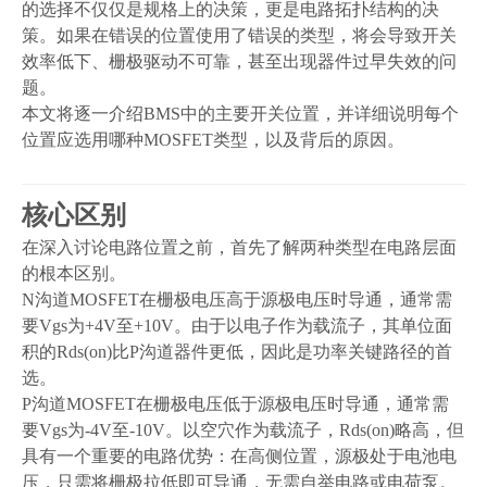
的选择不仅仅是规格上的决策，更是电路拓扑结构的决
策。如果在错误的位置使用了错误的类型，将会导致开关
效率低下、栅极驱动不可靠，甚至出现器件过早失效的问
题
。
本文将逐一介绍
BMS
中的主要开关位置，并详细说明每个
位置应选用哪种
MOSFET
类型，以及背后的原因
。
核心区
别
在深入讨论电路位置之前，首先了解两种类型在电路层面
的根本区别
。
N
沟道
MOSFET
在栅极电压高于源极电压时导通，通常需
要
Vgs
为
+4V
至
+10V
。由于以电子作为载流子，其单位面
积的
Rds(on)
比
P
沟道器件更低，因此是功率关键路径的
首
选
。
P
沟道
MOSFET
在栅极电压低于源极电压时导通，通常需
要
Vgs
为
-4V
至
-10V
。以空穴作为载流子，
Rds(on)
略高，但
具有一个重要的电路优势：在高侧位置，源极处于电池电
压，只需将栅极拉低即可导通，无需自举电路或电荷泵
。