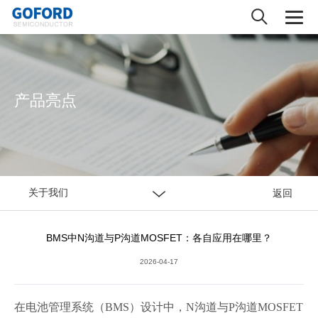
产品亮点
关于我们
返回
BMS中N沟道与P沟道MOSFET：各自应用在哪里？
2026-04-17
在电池管理系统（
BMS
）设计中，
N
沟道与
P
沟道
MOSFET