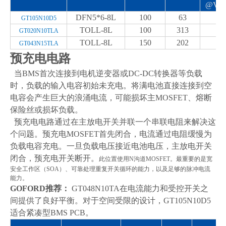
@Vgs
DFN5*6-8L
100
63
8
GT105N10D5
TOLL-8L
100
313
1.
GT020N10TLA
TOLL-8L
150
202
3
GT043N15TLA
预充电电
路
当
BMS
首次
连接到电机逆变器或
DC-DC
转换器等负载
时，负载的输入电容初始未充电。将满电池直接连接到空
电容会产生巨大的浪涌电流，可能损坏主
MOSFET
、熔断
保险丝或损坏负载
。
预充电电路通过在主放电开关并联一个串联电阻来解决这
个问题。预充电
MOSFET
首先闭合，电流通过电阻缓慢为
负载电容充电。一旦负载电压接近电池电压，主放电开关
闭合，预充电开关断开
。
此位置使用
N
沟道
MOSFET
。
最
重要的是宽
安全工作区（
SOA
）、可靠处理重复开关循环的能力，以及足够的脉冲电流
能力
。
GOFORD
推荐：
GT048N10TA
在电流能力和受控开关之
间提供了良好平衡。对于空间受限的设计，
GT105N10D5
适合紧凑型
BMS PCB
。