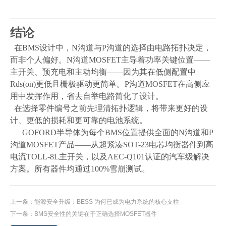
结
论
在
BMS
设计中，
N
沟道与
P
沟道的选择由电路拓扑决定，
而非个人偏好。
N
沟道
MOSFET
主导着功率关键位置
——
主开关、预充电和主动均衡
——
因为其在低侧配置中
Rds(on)
更低且栅极驱动更简单。
P
沟道
MOSFET
在高侧应
用中发挥作用，省去自举电路简化了设计
。
在选择零件编号之前先理清拓扑逻辑，将带来更好的设
计、更低的损耗和更可靠的电池系统
。
GOFORD
半导体为每个
BMS
位置提供全面的
N
沟道和
P
沟道
MOSFET
产品
——
从超紧凑
SOT-23
电芯均衡器件到高
电流
TOLL-8L
主开关，以及
AEC-Q101
认证的汽车级解决
方案。所有器件均通过
100%
雪崩测试
。
上一条：
能源安全升级：BESS 为何已成为电力系统的核心支柱
下一条：
BMS安全性的关键在于正确选择MOSFET器件